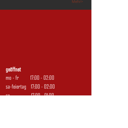
Mehr>
geöffnet
mo - fr 17:00 - 02:00
sa-feiertag 17:00 - 02:00
so 17:00 - 01:00
fa. manfred szendi
ramperstorffergasse 66
1050 wien