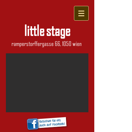
little stage
ramperstorffergasse 66, 1050 wien